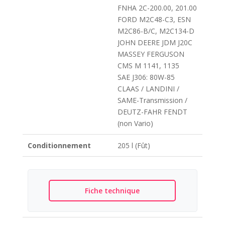
FNHA 2C-200.00, 201.00
FORD M2C48-C3, ESN
M2C86-B/C, M2C134-D
JOHN DEERE JDM J20C
MASSEY FERGUSON
CMS M 1141, 1135
SAE J306: 80W-85
CLAAS / LANDINI /
SAME-Transmission /
DEUTZ-FAHR FENDT
(non Vario)
Conditionnement
205 l (Fût)
Fiche technique