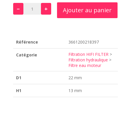
−
+
Ajouter au panier
quantité
de
WE
1000
Référence
3661200218397
Filtration HIFI FILTER
>
Catégorie
Filtration hydraulique
>
Filtre eau moteur
D1
22 mm
H1
13 mm