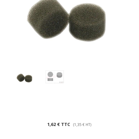
1,62
€
TTC
(
1,35
€
HT)