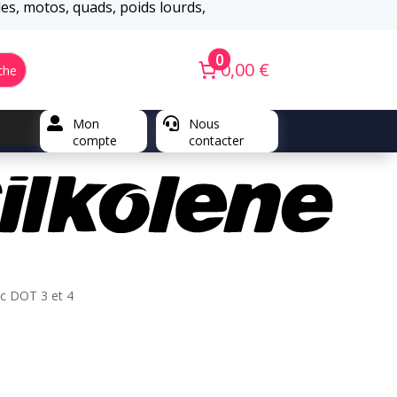
iles, motos, quads, poids lourds,
0
0,00 €
che

Mon

Nous
compte
contacter
c DOT 3 et 4