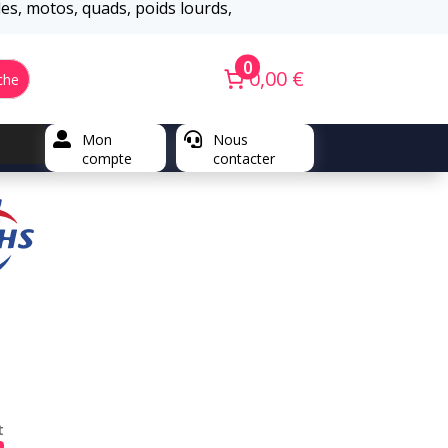
iles, motos, quads, poids lourds,
0
0,00 €
che

Mon

Nous
compte
contacter
t