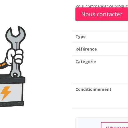
HCT
Pour commander ce produit,
150
Nous contacter
Type
Référence
Catégorie
Conditionnement