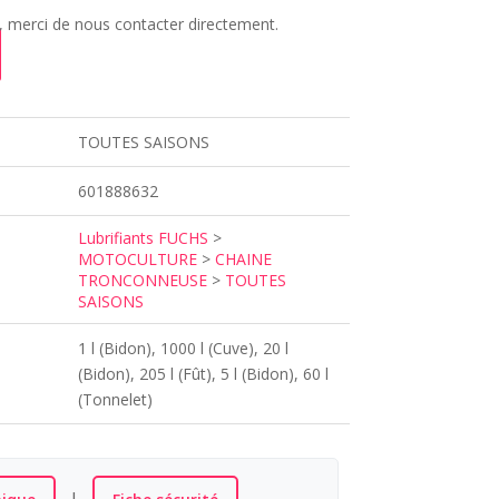
 merci de nous contacter directement.
TOUTES SAISONS
601888632
Lubrifiants FUCHS
>
MOTOCULTURE
>
CHAINE
TRONCONNEUSE
>
TOUTES
SAISONS
1 l (Bidon), 1000 l (Cuve), 20 l
(Bidon), 205 l (Fût), 5 l (Bidon), 60 l
(Tonnelet)