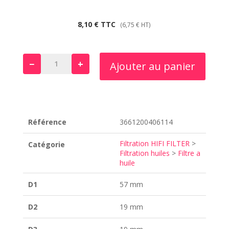
8,10
€
TTC
(
6,75
€
HT)
−
+
Ajouter au panier
quantité
de
SO
9067
Référence
3661200406114
Filtration HIFI FILTER
>
Catégorie
Filtration huiles
>
Filtre a
huile
D1
57 mm
D2
19 mm