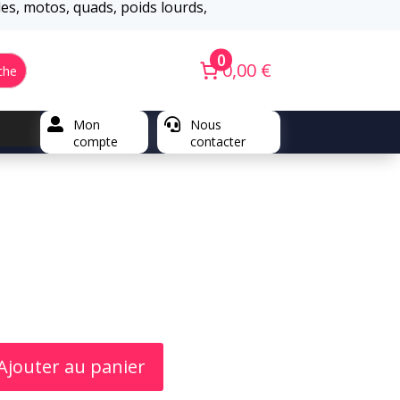
iles, motos, quads, poids lourds,
0
0,00 €
che

Mon

Nous
compte
contacter
Ajouter au panier