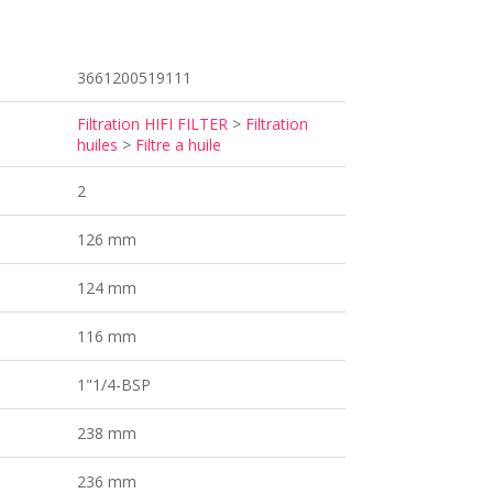
3661200519111
Filtration HIFI FILTER
>
Filtration
huiles
>
Filtre a huile
2
126 mm
124 mm
116 mm
1"1/4-BSP
238 mm
236 mm