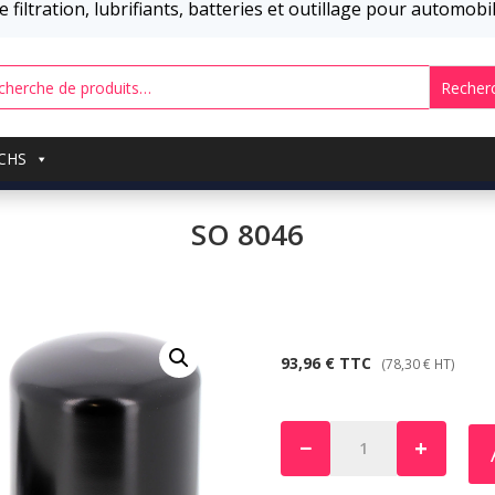
 filtration, lubrifiants, batteries et outillage pour automob
Recher
UCHS
SO 8046
93,96
€
TTC
(
78,30
€
HT)
−
+
quantité
de