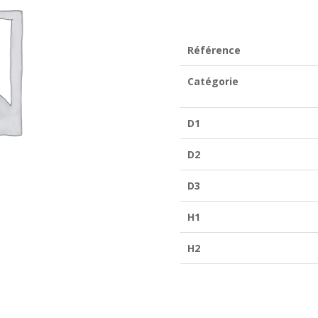
SO
7265
Référence
Catégorie
D1
D2
D3
H1
H2