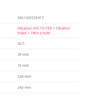
3661200529417
Filtration HIFI FILTER
>
Filtration
huiles
>
Filtre a huile
42,5
39 mm
16 mm
256 mm
243 mm