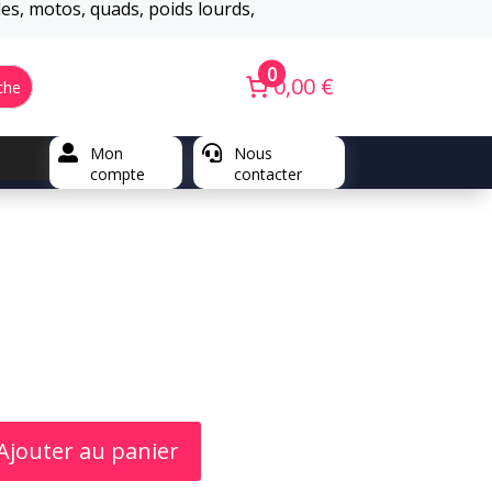
iles, motos, quads, poids lourds,
0
0,00 €
che

Mon

Nous
compte
contacter
Ajouter au panier