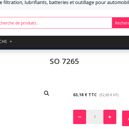
 filtration, lubrifiants, batteries et outillage pour automob
Recher
UCHS
SO 7265
63,18
€
TTC
(
52,65
€
HT)
−
+
quantité
de