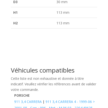
D3
30 mm
H1
113 mm
H2
113 mm
Véhicules compatibles
Cette liste est non exhaustive et donnée à titre
indicatif. Veuillez vérifier les références avant de valider
votre commande.
PORSCHE
911 3,4 CARRERA
|
911 3,4 CARRERA 4 - 1999-06 >
2001-08 - Carr. : 996 - Mot. : M 96.03 - 220.649625