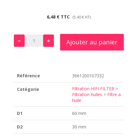
6,48
€
TTC
(
5,40
€
HT)
−
+
Ajouter au panier
quantité
de
SO
7079
Référence
3661200107332
Filtration HIFI FILTER
>
Catégorie
Filtration huiles
>
Filtre a
huile
D1
60 mm
D2
30 mm