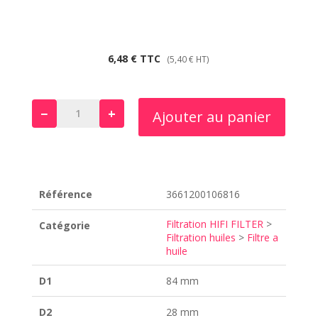
6,48
€
TTC
(
5,40
€
HT)
−
+
Ajouter au panier
quantité
de
SO
7021
Référence
3661200106816
Filtration HIFI FILTER
>
Catégorie
Filtration huiles
>
Filtre a
huile
D1
84 mm
D2
28 mm