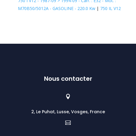
750 I V12 - 1987-09 > 1994-09 - Carr. : E32 - Mot. :
M70B50/5012A - GASOLINE - 220.0 Kw
|
750 IL V12
Nous contacter

2, Le Puhat, Lusse, Vosges, France
