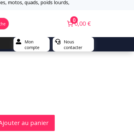
iles, motos, quads, poids lourds,
0
0,00 €
che

Mon

Nous
compte
contacter
Ajouter au panier