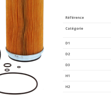
SO
6166
Référence
Catégorie
D1
D2
D3
H1
H2