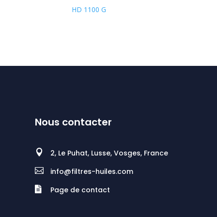
HD 1100 G
Nous contacter

2, Le Puhat, Lusse, Vosges, France

info@filtres-huiles.com

Page de contact