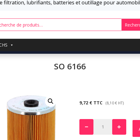
 filtration, lubrifiants, batteries et outillage pour automob
Recher
UCHS
SO 6166
9,72
€
TTC
(
8,10
€
HT)
−
+
quantité
de