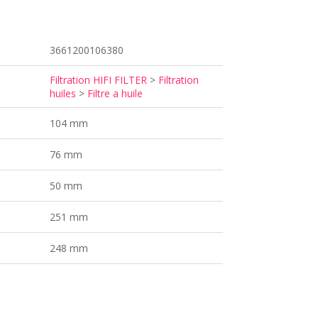
3661200106380
Filtration HIFI FILTER
>
Filtration
huiles
>
Filtre a huile
104 mm
76 mm
50 mm
251 mm
248 mm