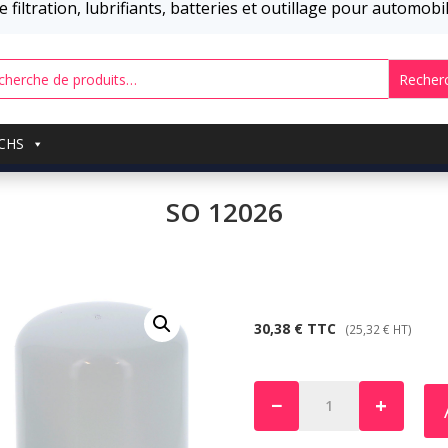
 filtration, lubrifiants, batteries et outillage pour automob
Recher
UCHS
SO 12026
30,38
€
TTC
(
25,32
€
HT)
−
+
quantité
de