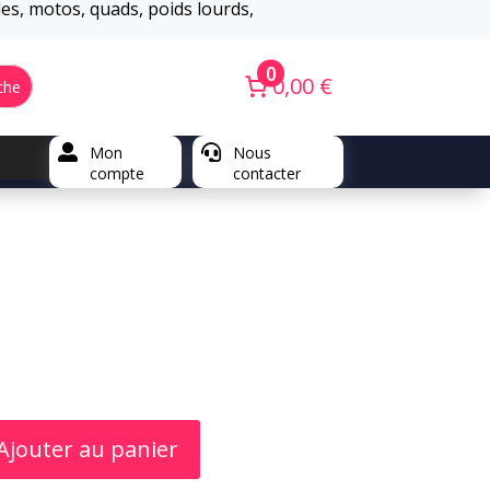
iles, motos, quads, poids lourds,
0
0,00 €
che

Mon

Nous
compte
contacter
Ajouter au panier