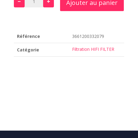
−
+
Ajouter au panier
quantité
de
SO
11110
Référence
3661200332079
Filtration HIFI FILTER
Catégorie