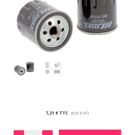
7,21
€
TTC
(
6,01
€
HT)